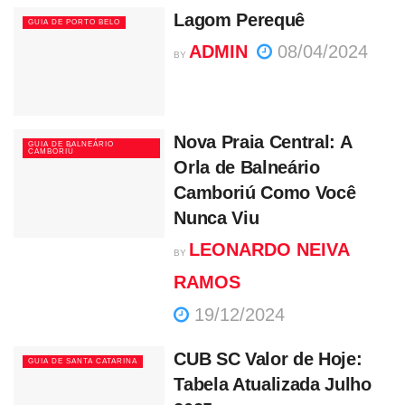
Lagom Perequê
GUIA DE PORTO BELO
ADMIN
08/04/2024
BY
Nova Praia Central: A
GUIA DE BALNEÁRIO
CAMBORIÚ
Orla de Balneário
Camboriú Como Você
Nunca Viu
LEONARDO NEIVA
BY
RAMOS
19/12/2024
CUB SC Valor de Hoje:
GUIA DE SANTA CATARINA
Tabela Atualizada Julho