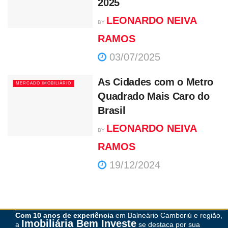
2025
LEONARDO NEIVA
BY
RAMOS
03/07/2025
As Cidades com o Metro
MERCADO IMOBILIÁRIO
Quadrado Mais Caro do
Brasil
LEONARDO NEIVA
BY
RAMOS
19/12/2024
Com 10 anos de experiência
em Balneário Camboriú e região,
Imobiliária Bem Investe
a
se destaca por sua