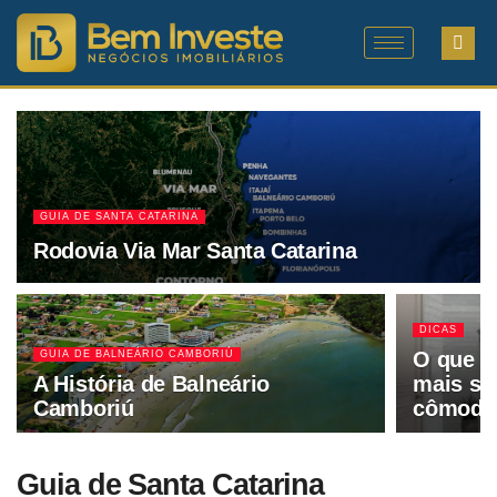
GUIA DE SANTA CATARINA
Rodovia Via Mar Santa Catarina
DICAS
O que é
GUIA DE BALNEÁRIO CAMBORIÚ
A História de Balneário
mais so
Camboriú
cômodo
Guia de Santa Catarina