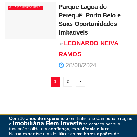
Parque Lagoa do
GUIA DE PORTO BELO
Perequê: Porto Belo e
Suas Oportunidades
Imbatíveis
LEONARDO NEIVA
BY
RAMOS
28/08/2024
1
2
Com 10 anos de experiência
em Balneário Camboriú e região,
Imobiliária Bem Investe
a
se destaca por sua
fundação sólida em
confiança, experiência e luxo
.
Nossa
expertise
em identificar
as melhores opções de