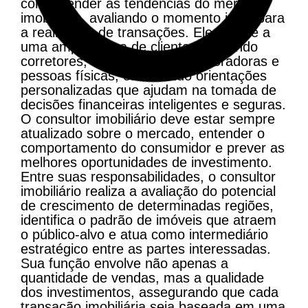
compreender as tendências do mercado
imobiliário, avaliando o momento ideal para
a realização de transações. Ele atende a
uma ampla gama de clientes, incluindo
corretores, construtoras, incorporadoras e
pessoas físicas, oferecendo orientações
personalizadas que ajudam na tomada de
decisões financeiras inteligentes e seguras.
O consultor imobiliário deve estar sempre
atualizado sobre o mercado, entender o
comportamento do consumidor e prever as
melhores oportunidades de investimento.
Entre suas responsabilidades, o consultor
imobiliário realiza a avaliação do potencial
de crescimento de determinadas regiões,
identifica o padrão de imóveis que atraem
o público-alvo e atua como intermediário
estratégico entre as partes interessadas.
Sua função envolve não apenas a
quantidade de vendas, mas a qualidade
dos investimentos, assegurando que cada
transação imobiliária seja baseada em uma