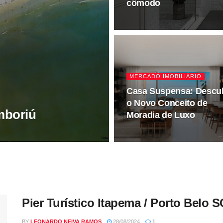
cômodo
MERCADO IMOBILIÁRIO
Casa Suspensa: Descu
o Novo Conceito de
mboriú
Moradia de Luxo
Pier Turístico Itapema / Porto Belo S
BY
LEONARDO NEIVA RAMOS
28/08/2024
1